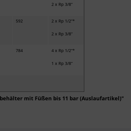
2 x Rp 3/8“
592
2 x Rp 1/2“*
2 x Rp 3/8“
784
4 x Rp 1/2“*
1 x Rp 3/8“
ehälter mit Füßen bis 11 bar (Auslaufartikel)"