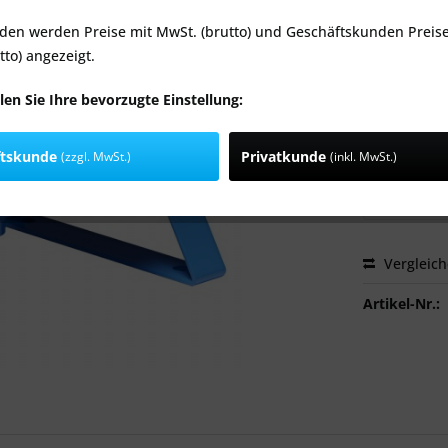
ab 108
Inhalt:
1 Stüc
den werden Preise mit MwSt. (brutto) und Geschäftskunden Preis
inkl. MwSt.
zzg
tto) angezeigt.
Ausführung
len Sie Ihre bevorzugte Einstellung:
ftskunde
Privatkunde
(zzgl. MwSt.)
(inkl. MwSt.)
Inhalt:
Vergleic
Artikel-Nr.: