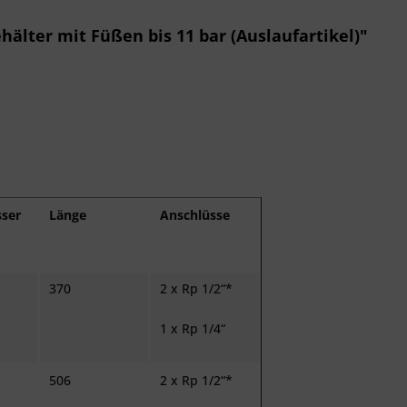
älter mit Füßen bis 11 bar (Auslaufartikel)"
ser
Länge
Anschlüsse
370
2 x Rp 1/2“*
1 x Rp 1/4“
506
2 x Rp 1/2“*