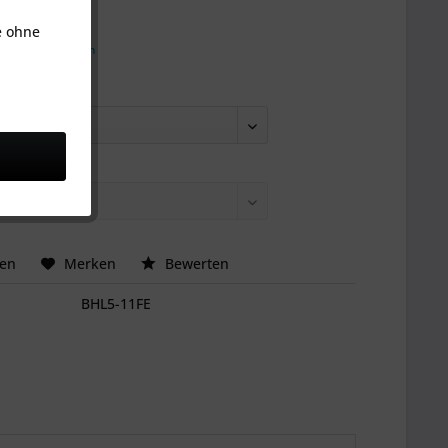
,95 € *
k
e ohne
l. Versandkosten
:
hen
Merken
Bewerten
BHL5-11FE