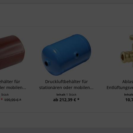
hälter für
Druckluftbehälter für
Ablas
er mobilen...
stationären oder mobilen...
Entlüftungsve
bis
1 Stück
Inhalt
1 Stück
Inhal
 *
ab 212,39 € *
10,
199,99 € *