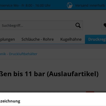
ervice Mo - Fr 8:00 - 16:00 Uhr
Versand innerhalb
plungen
Schläuche - Rohre
Kugelhähne
Druckreg
nik - Druckluftbehälter
en bis 11 bar (Auslaufartikel)
Dieser
szeichnung