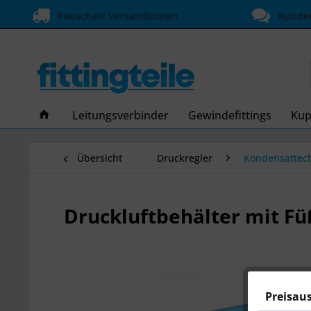
Pauschale Versandkosten
Kundens
Leitungsverbinder
Gewindefittings
Kup
Übersicht
Druckregler
Kondensattech
Druckluftbehälter mit Füß
Preisau