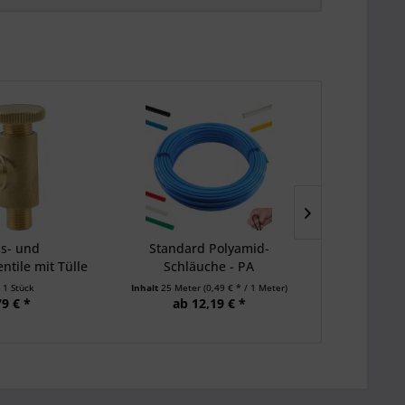
s- und
Standard Polyamid-
Polyureth
ntile mit Tülle
Schläuche - PA
Innenkal
 25...
t
1 Stück
Inhalt
25 Meter
(0,49 € * / 1 Meter)
Inhalt
50 Mete
79 € *
ab 12,19 € *
ab 2