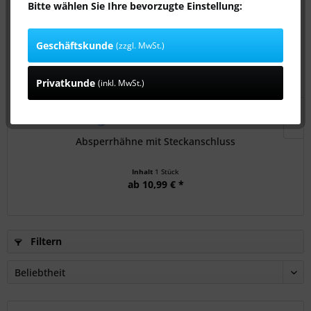
Topseller
Bitte wählen Sie Ihre bevorzugte Einstellung:
Geschäftskunde
(zzgl. MwSt.)
TOPSELLER
Privatkunde
(inkl. MwSt.)
Absperrhähne mit Steckanschluss
Inhalt
1 Stück
ab 10,99 € *
Filtern