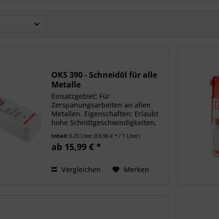
OKS 390 - Schneidöl für alle
Metalle
Einsatzgebiet: Für
Zerspanungsarbeiten an allen
Metallen. Eigenschaften: Erlaubt
hohe Schnittgeschwindigkeiten,
vermindert Kraftaufwand, ergibt
Inhalt
0.25 Liter
(63,96 € * / 1 Liter)
optimale Schnittflächen und
ab 15,99 € *
verlängert Werkzeugstandzeiten,
universell einsetzbar in...
Vergleichen
Merken