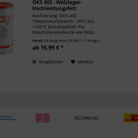
OKS 402 - Wälzlager-
Hochleistungsfett
Ausführung: OKS 402
Temperaturbereich: -30°C bis
+120°C Einsatzgebiet: Für
Maschinenelemente wie Wälz-
und Gleitlager, Spindeln und
Inhalt
0.4 Kilogramm
(39,98 € * / 1 Kilogramm)
Gleitführungen unter normalen
ab 15,99 € *
Belastungen. Eigenschaften:
Verschleißmindernd, gute Druck-
und...
Vergleichen
Merken