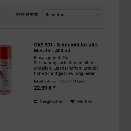
Sortierung:
OKS 391 - Schneidöl für alle
Metalle - 400 ml...
Einsatzgebiet: Für
Zerspanungsarbeiten an allen
Metallen. Eigenschaften: Erlaubt
hohe Schnittgeschwindigkeiten,
vermindert Kraftaufwand, ergibt
Inhalt
0.4 Liter
(57,48 € * / 1 Liter)
optimale Schnittflächen und
22,99 € *
verlängert Werkzeugstandzeiten,
universell einsetzbar in...
Vergleichen
Merken