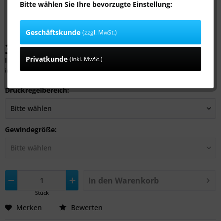
Bitte wählen Sie Ihre bevorzugte Einstellung:
Geschäftskunde
(zzgl. MwSt.)
377,39 € *
Privatkunde
(inkl. MwSt.)
Inhalt:
1 Stück
inkl. MwSt.
zzgl. Versandkosten
Druckregelbereich:
Gewindegröße:
In den
Warenkorb
Stück
Merken
Bewerten