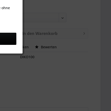
e ohne
ke:
In den
Warenkorb
ck
hen
Merken
Bewerten
DIKO100