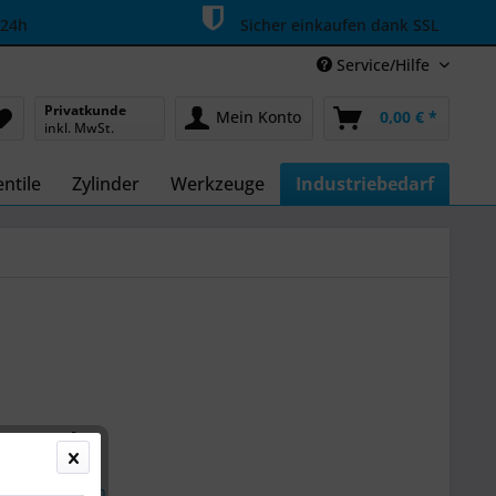
 24h
Sicher einkaufen dank SSL
Service/Hilfe
Privatkunde
Mein Konto
0,00 € *
inkl. MwSt.
ntile
Zylinder
Werkzeuge
Industriebedarf
59 € *
k
l. Versandkosten