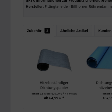
GPSR Informationen zur Produktsicherheit (Gener
Hersteller:
Fittingteile.de - Billhorner Röhrendamm
Zubehör
3
Ähnliche Artikel
Kunden 
Hitzebeständiger
Dichtungs
Dichtungspapier
hitzebe
Inhalt
2.5 Meter
(26,00 € * / 1 Meter)
Inhalt
ab 64,99 € *
167,9