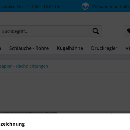
ervice Mo - Fr 8:00 - 16:00 Uhr
Versand innerhalb
n
Schläuche - Rohre
Kugelhähne
Druckregler
Ve
papier - Flachdichtungen
ab 63,
Inhalt:
1 Stüc
szeichnung
inkl. MwSt.
zzg