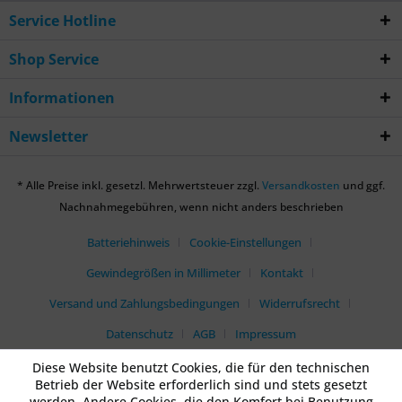
Service Hotline
Shop Service
Informationen
Newsletter
* Alle Preise inkl. gesetzl. Mehrwertsteuer zzgl.
Versandkosten
und ggf.
Nachnahmegebühren, wenn nicht anders beschrieben
Batteriehinweis
Cookie-Einstellungen
Gewindegrößen in Millimeter
Kontakt
Versand und Zahlungsbedingungen
Widerrufsrecht
Datenschutz
AGB
Impressum
Diese Website benutzt Cookies, die für den technischen
Betrieb der Website erforderlich sind und stets gesetzt
werden. Andere Cookies, die den Komfort bei Benutzung