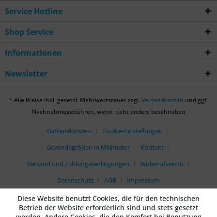
Service Hotline
Shop Service
Informationen
Newsletter
* Alle Preise inkl. gesetzl. Mehrwertsteuer zzgl.
Versandkosten
und ggf.
Nachnahmegebühren, wenn nicht anders beschrieben
Batteriehinweis
Cookie-Einstellungen
Gewindegrößen in Millimeter
Kontakt
Versand und Zahlungsbedingungen
Widerrufsrecht
Datenschutz
AGB
Impressum
Diese Website benutzt Cookies, die für den technischen
Betrieb der Website erforderlich sind und stets gesetzt
werden. Andere Cookies, die den Komfort bei Benutzung