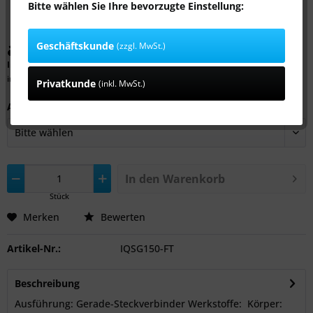
Bitte wählen Sie Ihre bevorzugte Einstellung:
ab 5,39 € *
Geschäftskunde
(zzgl. MwSt.)
Inhalt:
1 Stück
inkl. MwSt.
zzgl. Versandkosten
Privatkunde
(inkl. MwSt.)
Anschluss:
In den
Warenkorb
Stück
Merken
Bewerten
Artikel-Nr.:
IQSG150-FT
Beschreibung
Ausführung: Gerade-Steckverbinder Werkstoffe: Körper: