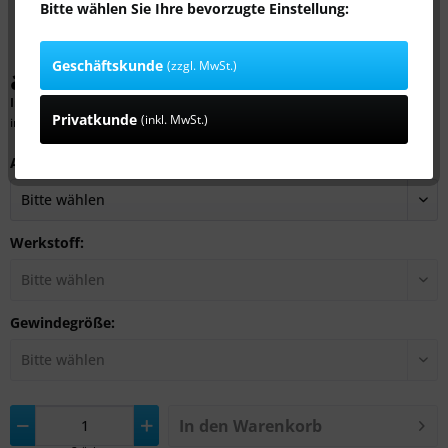
Bitte wählen Sie Ihre bevorzugte Einstellung:
Geschäftskunde
(zzgl. MwSt.)
ab 0,59 € *
Inhalt:
1 Stück
Privatkunde
(inkl. MwSt.)
inkl. MwSt.
zzgl. Versandkosten
Ausführung:
Werkstoff:
Gewindegröße:
In den
Warenkorb