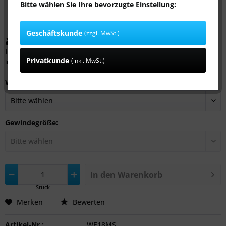
Bitte wählen Sie Ihre bevorzugte Einstellung:
Geschäftskunde
(zzgl. MwSt.)
ab 1,79 € *
Inhalt:
1 Stück
Privatkunde
(inkl. MwSt.)
inkl. MwSt.
zzgl. Versandkosten
Werkstoff:
Gewindegröße:
In den
Warenkorb
Stück
Merken
Bewerten
Artikel-Nr.:
WE18MS