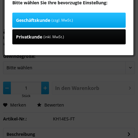
Bitte wählen Sie Ihre bevorzugte Einstellung:
Geschäftskunde
(zzgl. MwSt.)
ab 74,99 € *
Privatkunde
(inkl. MwSt.)
Inhalt:
1 Stück
inkl. MwSt.
zzgl. Versandkosten
Gewindegröße:
In den
Warenkorb
Stück
Merken
Bewerten
Artikel-Nr.:
KH14ES-FT
Beschreibung