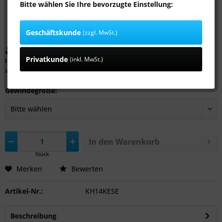
Bitte wählen Sie Ihre bevorzugte Einstellung:
Geschäftskunde
(zzgl. MwSt.)
ab 17,99 € *
Privatkunde
(inkl. MwSt.)
Inhalt:
1 Stück
inkl. MwSt.
zzgl. Versandkosten
Gewindegröße:
In den
Warenkorb
Stück
Merken
Bewerten
Artikel-Nr.:
KH14KESE
Beschreibung