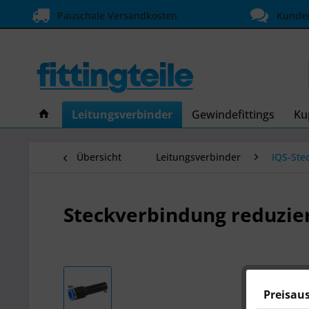
Pauschale Versandkosten
Kundens
Leitungsverbinder
Gewindefittings
Ku
Übersicht
Leitungsverbinder
IQS-Ste
Steckverbindung reduzie
Preisau