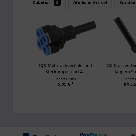
Zubehör
3
Ähnliche Artikel
Kunden 
IQS-Mehrfachverteiler mit
IQS-Steckverbi
Stecknippel und 4...
langem St
Inhalt
1 Stück
Inhalt
5,99 € *
ab 3,5