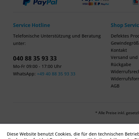
Service Hotline
Shop Servi
Telefonische Unterstützung und Beratung
Defektes Pro
Gewindegröße
unter:
Kontakt
040 88 35 93 33
Versand und
Rückgabe
Mo-Fr 09:00 - 17:00 Uhr
Widerrufsrec
WhatsApp:
+49 40 88 35 93 33
Widerrufsfor
AGB
* Alle Preise inkl. geset
Diese Website benutzt Cookies, die für den technischen Betrie