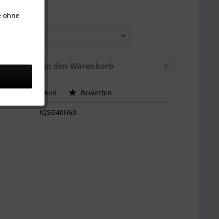
e ohne
D x ØD1:
In den
Warenkorb
ck
hen
Merken
Bewerten
IQSG40H60