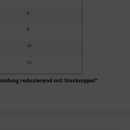
6
8
10
12
bindung reduzierend mit Stecknippel"