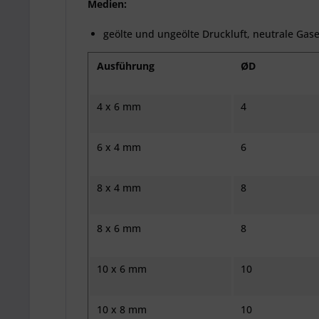
Medien:
geölte und ungeölte Druckluft, neutrale Gas
Ausführung
ØD
4 x 6 mm
4
6 x 4 mm
6
8 x 4 mm
8
8 x 6 mm
8
10 x 6 mm
10
10 x 8 mm
10