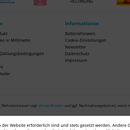
ce
Informationen
dukt
Batteriehinweis
n in Millimeter
Cookie-Einstellungen
Newsletter
 Zahlungsbedingungen
Datenschutz
Impressum
ht
mular
zl. Mehrwertsteuer zzgl.
Versandkosten
und ggf. Nachnahmegebühren, wenn ni
b der Website erforderlich sind und stets gesetzt werden. Andere C