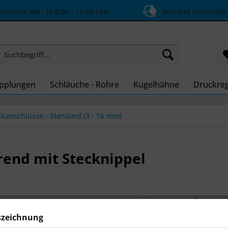
ervice Mo - Fr 8:00 - 16:00 Uhr
Versand innerhalb
pplungen
Schläuche - Rohre
Kugelhähne
Druckreg
ckanschlüsse - Standard (3 - 16 mm)
rend mit Stecknippel
ab 2,3
Inhalt:
1 Stüc
szeichnung
inkl. MwSt.
zzg