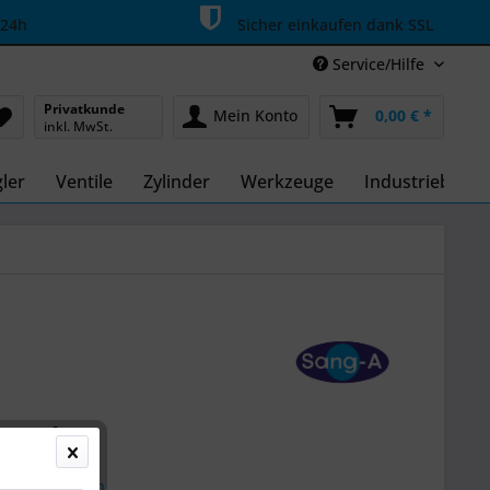
 24h
Sicher einkaufen dank SSL
Service/Hilfe
Privatkunde
Mein Konto
0,00 € *
inkl. MwSt.
ler
Ventile
Zylinder
Werkzeuge
Industriebedar
9 € *
k
l. Versandkosten