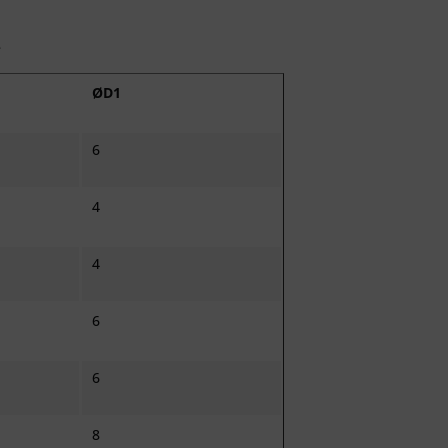
e
ØD1
6
4
4
6
6
8