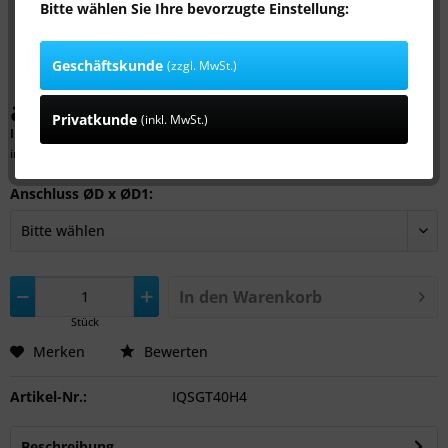
Bitte wählen Sie Ihre bevorzugte Einstellung:
Geschäftskunde
(zzgl. MwSt.)
ab 1,39 € *
Privatkunde
(inkl. MwSt.)
Inhalt:
1 Stück
inkl. MwSt.
zzgl. Versandkosten
Anschluss ØD x ØD1:
In den
Warenkorb
Stück
Merken
Bewerten
Artikel-Nr.:
IQSGT40H4
Beschreibung