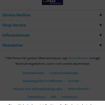
Service Hotline
Shop Service
Informationen
Newsletter
* Alle Preise inkl. gesetzl. Mehrwertsteuer zzgl.
Versandkosten
und ggf.
Nachnahmegebühren, wenn nicht anders beschrieben
Batteriehinweis
Cookie-Einstellungen
Gewindegrößen in Millimeter
Kontakt
Versand und Zahlungsbedingungen
Widerrufsrecht
Datenschutz
AGB
Impressum