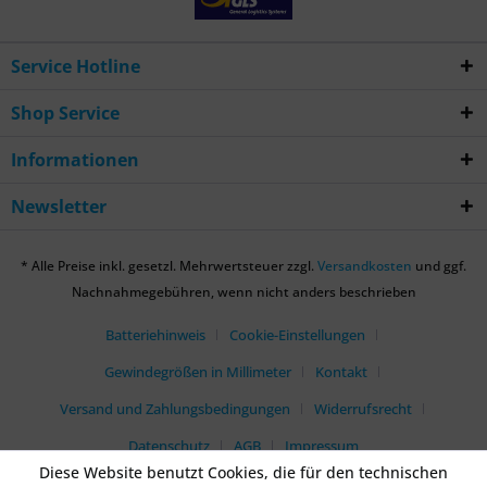
Service Hotline
Shop Service
Informationen
Newsletter
* Alle Preise inkl. gesetzl. Mehrwertsteuer zzgl.
Versandkosten
und ggf.
Nachnahmegebühren, wenn nicht anders beschrieben
Batteriehinweis
Cookie-Einstellungen
Gewindegrößen in Millimeter
Kontakt
Versand und Zahlungsbedingungen
Widerrufsrecht
Datenschutz
AGB
Impressum
Diese Website benutzt Cookies, die für den technischen