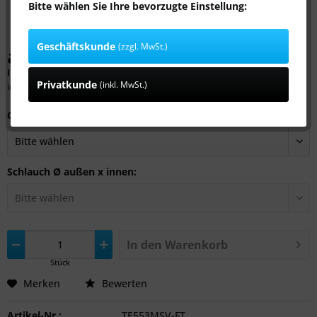
Bitte wählen Sie Ihre bevorzugte Einstellung:
Geschäftskunde
(zzgl. MwSt.)
ab 2,99 € *
Inhalt:
1 Stück
Privatkunde
(inkl. MwSt.)
inkl. MwSt.
zzgl. Versandkosten
Gewindegröße:
Schlauch Ø außen x innen:
In den
Warenkorb
Stück
Merken
Bewerten
Artikel-Nr.:
TE553MSV-FT