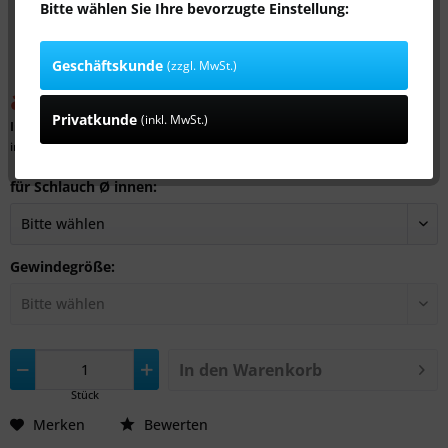
Bitte wählen Sie Ihre bevorzugte Einstellung:
Geschäftskunde
(zzgl. MwSt.)
ab 7,59 € *
13,99 € *
(45,75% gespart)
Privatkunde
(inkl. MwSt.)
Inhalt:
1 Stück
inkl. MwSt.
zzgl. Versandkosten
für Schlauch Ø innen:
Gewindegröße:
In den
Warenkorb
Stück
Merken
Bewerten