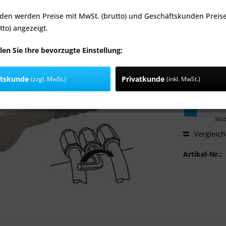
den werden Preise mit MwSt. (brutto) und Geschäftskunden Preis
Anschluss:
tto) angezeigt.
len Sie Ihre bevorzugte Einstellung:
Gewindegrö
ftskunde
Privatkunde
(zzgl. MwSt.)
(inkl. MwSt.)
Stü
Vergleic
Artikel-Nr.: