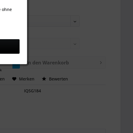
e ohne
ße:
In den
Warenkorb
ck
hen
Merken
Bewerten
IQSG184