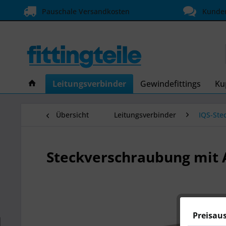
Pauschale Versandkosten
Kundens
Leitungsverbinder
Gewindefittings
Ku
Übersicht
Leitungsverbinder
IQS-Ste
Steckverschraubung mit
Preisau