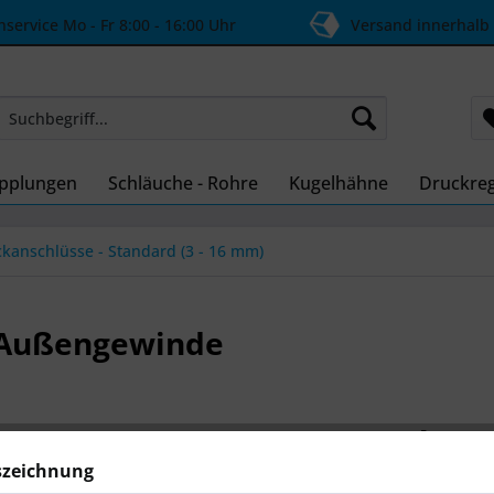
ervice Mo - Fr 8:00 - 16:00 Uhr
Versand innerhalb
pplungen
Schläuche - Rohre
Kugelhähne
Druckreg
ckanschlüsse - Standard (3 - 16 mm)
 Außengewinde
ab 1,6
Inhalt:
1 Stüc
szeichnung
inkl. MwSt.
zzg