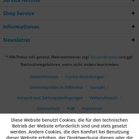
Service Hotline
Shop Service
Informationen
Newsletter
* Alle Preise inkl. gesetzl. Mehrwertsteuer zzgl.
Versandkosten
und ggf.
Nachnahmegebühren, wenn nicht anders beschrieben
Batteriehinweis
Cookie-Einstellungen
Gewindegrößen in Millimeter
Kontakt
Versand und Zahlungsbedingungen
Widerrufsrecht
Datenschutz
AGB
Impressum
Diese Website benutzt Cookies, die für den technischen
Betrieb der Website erforderlich sind und stets gesetzt
werden. Andere Cookies, die den Komfort bei Benutzung
dieser Website erhöhen, der Direktwerbung dienen oder die