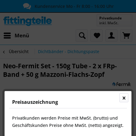
Kundenservice Mo - Fr 8:00 - 16:00 Uhr
Privatkunde
inkl. MwSt.
Menü
Übersicht
Dichtbänder - Dichtungspaste
Neo-Fermit Set - 150g Tube - 2 x FRp-
Band + 50 g Mazzoni-Flachs-Zopf
Preisauszeichnung
Privatkunden werden Preise mit MwSt. (brutto) und
Geschäftskunden Preise ohne MwSt. (netto) angezeigt.