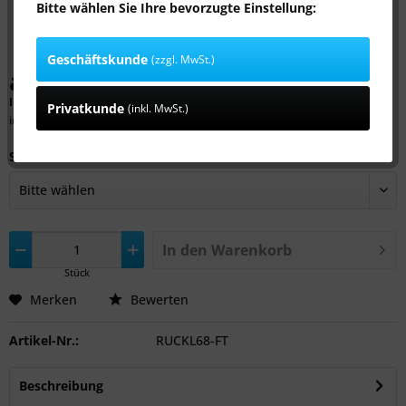
Bitte wählen Sie Ihre bevorzugte Einstellung:
Geschäftskunde
(zzgl. MwSt.)
ab 6,99 € *
Inhalt:
1 Stück
Privatkunde
(inkl. MwSt.)
inkl. MwSt.
zzgl. Versandkosten
Schlauch Ø innen:
In den
Warenkorb
Stück
Merken
Bewerten
Artikel-Nr.:
RUCKL68-FT
Beschreibung