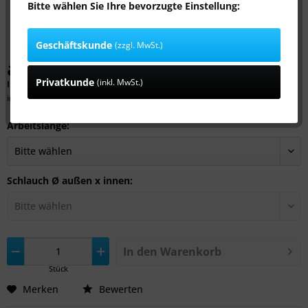
Bitte wählen Sie Ihre bevorzugte Einstellung:
Geschäftskunde
(zzgl. MwSt.)
ab 25,89 € *
Privatkunde
(inkl. MwSt.)
Inhalt:
3 Meter (8,63 € * / 1 Meter)
inkl. MwSt.
zzgl. Versandkosten
Arbeitslänge:
Schlauch Ø außen x innen:
In den
Warenkorb
Stück
Merken
Bewerten