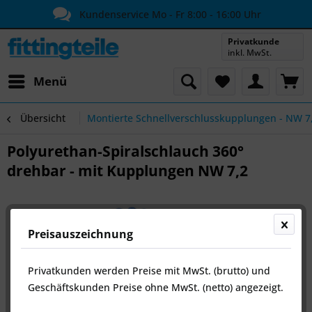
Kundenservice Mo - Fr 8:00 - 16:00 Uhr
Privatkunde
inkl. MwSt.
Menü
Übersicht
Montierte Schnellverschlusskupplungen - NW 7
Polyurethan-Spiralschlauch 360°
drehbar - mit Kupplungen NW 7,2
Preisauszeichnung
Privatkunden werden Preise mit MwSt. (brutto) und
Geschäftskunden Preise ohne MwSt. (netto) angezeigt.