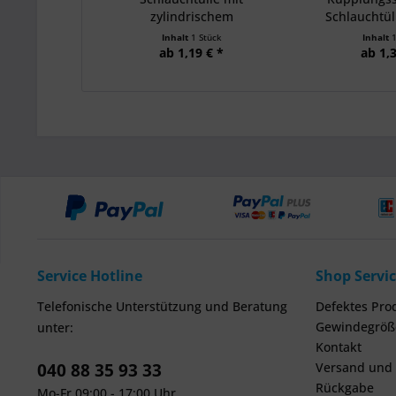
zylindrischem
Schlauchtül
Außengewinde
Inhalt
1 Stück
Inhalt
ab 1,19 € *
ab 1,3
Service Hotline
Shop Servi
Telefonische Unterstützung und Beratung
Defektes Pro
Gewindegröße
unter:
Kontakt
040 88 35 93 33
Versand und
Rückgabe
Mo-Fr 09:00 - 17:00 Uhr