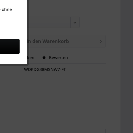
e ohne
ße:
In den
Warenkorb
ck
hen
Merken
Bewerten
WDKDG38MSNW7-FT