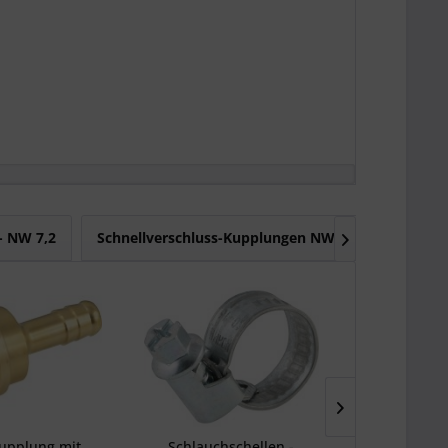
- NW 7,2
Schnellverschluss-Kupplungen NW 7,2

upplung mit
Schlauchschellen -
T-Schlau