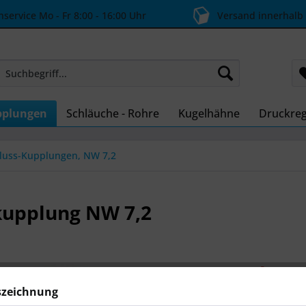
ervice Mo - Fr 8:00 - 16:00 Uhr
Versand innerhalb
pplungen
Schläuche - Rohre
Kugelhähne
Druckreg
hluss-Kupplungen, NW 7,2
kupplung NW 7,2
ab 8,6
szeichnung
Inhalt:
1 Stüc
inkl. MwSt.
zzg