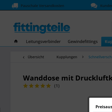
Pauschale Versandkosten
Kundens
Leitungsverbinder
Gewindefittings
Ku
Übersicht
Kupplungen
Schnellversc
Wanddose mit Druckluft
(
1
)
Preisau