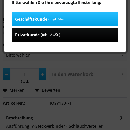
Bitte wählen Sie Ihre bevorzugte Einstellung:
9,59 € *
Geschäftskunde
(zzgl. MwSt.)
Inhalt:
1 Stück
inkl. MwSt.
zzgl. Versandkosten
Privatkunde
(inkl. MwSt.)
Anschluss:
In den
Warenkorb
Stück
Merken
Bewerten
Artikel-Nr.:
IQSY150-FT
Beschreibung
Ausführung: Y-Steckverbinder - Schlauchverteiler