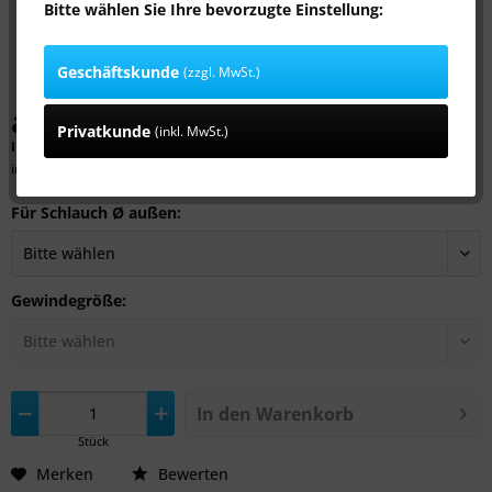
Bitte wählen Sie Ihre bevorzugte Einstellung:
Geschäftskunde
(zzgl. MwSt.)
ab 1,29 € *
Privatkunde
(inkl. MwSt.)
Inhalt:
1 Stück
inkl. MwSt.
zzgl. Versandkosten
Für Schlauch Ø außen:
Gewindegröße:
In den
Warenkorb
Stück
Merken
Bewerten