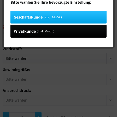
Bitte wählen Sie Ihre bevorzugte Einstellung:
Geschäftskunde
(zzgl. MwSt.)
ab 23,99 € *
39,12 € *
(38,68% gespart)
Privatkunde
(inkl. MwSt.)
Inhalt:
1 Stück
inkl. MwSt.
zzgl. Versandkosten
Werkstoff:
Gewindegröße:
Ansprechdruck: