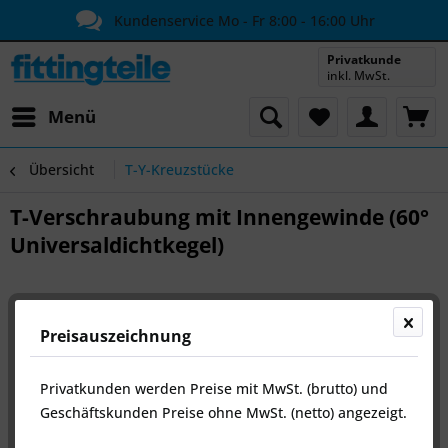
Kundenservice Mo - Fr 8:00 - 16:00 Uhr
Privatkunde
inkl. MwSt.
Menü
Übersicht
T-Y-Kreuzstücke
T-Verschraubung mit Innengewinde (60°
Universaldichtkegel)
Preisauszeichnung
Privatkunden werden Preise mit MwSt. (brutto) und
Geschäftskunden Preise ohne MwSt. (netto) angezeigt.