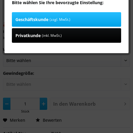
Bitte wählen Sie Ihre bevorzugte Einstellung:
Geschäftskunde
(zzgl. MwSt.)
ab 15,59 € *
26,93 € *
(42,11% gespart)
Inhalt:
1 Stück
Privatkunde
(inkl. MwSt.)
inkl. MwSt.
zzgl. Versandkosten
Werkstoff:
Gewindegröße:
In den
Warenkorb
Stück
Merken
Bewerten