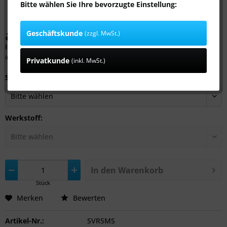
Bitte wählen Sie Ihre bevorzugte Einstellung:
ab 1,59 € *
Geschäftskunde
(zzgl. MwSt.)
Inhalt:
1 Stück
inkl. MwSt.
zzgl. Versandkosten
Privatkunde
(inkl. MwSt.)
Schlauch Ø innen:
Werkstoff:
In den
Warenkorb
Stück
Merken
Bewerten
Artikel-Nr.:
SVR5MS