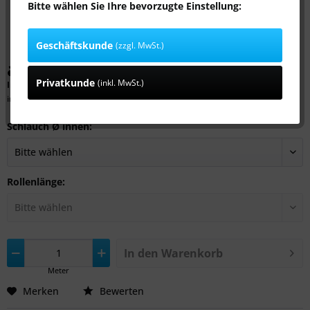
Bitte wählen Sie Ihre bevorzugte Einstellung:
Geschäftskunde
(zzgl. MwSt.)
ab 5,69 € *
Privatkunde
(inkl. MwSt.)
Inhalt:
1 Meter
inkl. MwSt.
zzgl. Versandkosten
Schlauch Ø innen:
Rollenlänge:
In den
Warenkorb
Meter
Merken
Bewerten