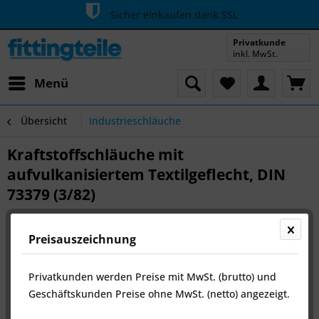
Sicher einkaufen dank SSL
Versand innerhalb 24h
Privatkunde
inkl. MwSt.
Menü
Übersicht
Industrieschläuche
Kraftstoffschläuche mit
aufvulkanisiertem Textilgeflecht, DIN
73379 (3/82)
Preisauszeichnung
Privatkunden werden Preise mit MwSt. (brutto) und
Geschäftskunden Preise ohne MwSt. (netto) angezeigt.