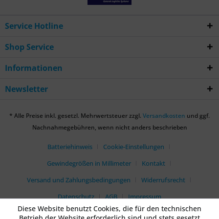
Service Hotline
Shop Service
Informationen
Newsletter
* Alle Preise inkl. gesetzl. Mehrwertsteuer zzgl.
Versandkosten
und ggf.
Nachnahmegebühren, wenn nicht anders beschrieben
Batteriehinweis
Cookie-Einstellungen
Gewindegrößen in Millimeter
Kontakt
Versand und Zahlungsbedingungen
Widerrufsrecht
Datenschutz
AGB
Impressum
Diese Website benutzt Cookies, die für den technischen
Betrieb der Website erforderlich sind und stets gesetzt