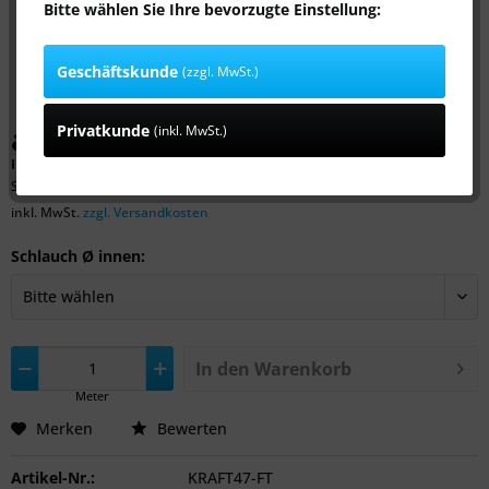
Bitte wählen Sie Ihre bevorzugte Einstellung:
Geschäftskunde
(zzgl. MwSt.)
ab 3,99 € *
Privatkunde
(inkl. MwSt.)
Inhalt:
1 Meter
Schnittkosten: 8,99 €
inkl. MwSt.
zzgl. Versandkosten
Schlauch Ø innen:
In den
Warenkorb
Meter
Merken
Bewerten
Artikel-Nr.:
KRAFT47-FT